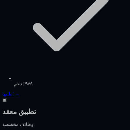
دعم PWA
اطلبها →
▣
تطبيق معقد
وظائف مخصصة