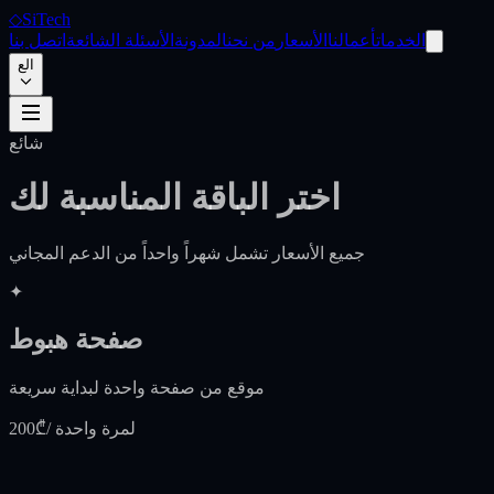
◇
SiTech
الخدمات
أعمالنا
الأسعار
من نحن
المدونة
الأسئلة الشائعة
اتصل بنا
الع
شائع
اختر الباقة
المناسبة لك
جميع الأسعار تشمل شهراً واحداً من الدعم المجاني
✦
صفحة هبوط
موقع من صفحة واحدة لبداية سريعة
/ لمرة واحدة
200₾