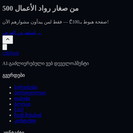
500 من صغار رواد الأعمال
صفحة هبوط بـ100₾ — فقط لمن يبدأون مشوارهم الآن!
استفد من العرض →
◇
SiTech
AI-გაძლიერებული ვებ დეველოპმენტი
გვერდები
სერვისები
პორტფოლიო
ფასები
ბლოგი
FAQ
ჩვენ შესახებ
კონტაქტი
კონტაქტი