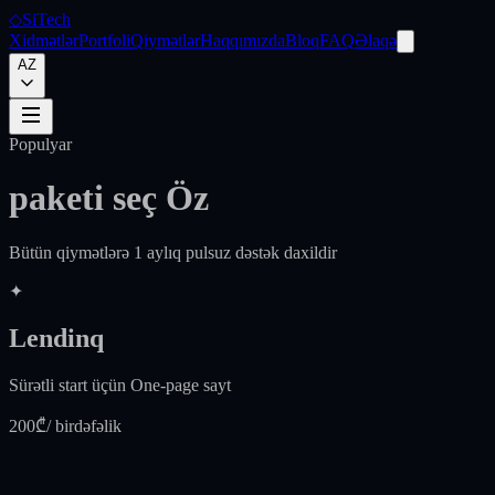
◇
SiTech
Xidmətlər
Portfoli
Qiymətlər
Haqqımızda
Bloq
FAQ
Əlaqə
AZ
Populyar
paketi seç
Öz
Bütün qiymətlərə 1 aylıq pulsuz dəstək daxildir
✦
Lendinq
Sürətli start üçün One-page sayt
200₾
/ birdəfəlik