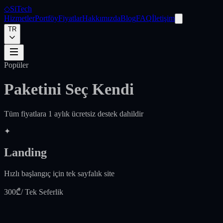
◇
SiTech
Hizmetler
Portföy
Fiyatlar
Hakkımızda
Blog
FAQ
İletişim
TR
Popüler
Paketini Seç
Kendi
Tüm fiyatlara 1 aylık ücretsiz destek dahildir
✦
Landing
Hızlı başlangıç için tek sayfalık site
300₾
/ Tek Seferlik