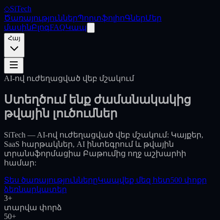
◇
SiTech
Ծառայություններ
Պորտֆոլիո
Գներ
Մեր
մասին
Բլոգ
FAQ
Կապ
Հայ
AI-ով ուժեղացված վեբ մշակում
Ստեղծում ենք
ժամանակակից
թվային լուծումներ
SiTech — AI-ով ուժեղացված վեբ մշակում: Կայքեր,
SaaS հարթակներ, AI ինտեգրում և թվային
տրանսֆորմացիա Բաթումից ողջ աշխարհի
համար:
Տես ծառայությունները
Կապվեք մեզ հետ
500 փոքր
ձեռնարկատեր
3+
տարվա փորձ
50+