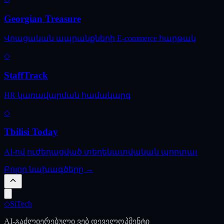
Georgian Treasure
Վրացական ապրանքների E-commerce հարթակ
◇
StaffTrack
HR կառավարման համակարգ
◇
Tbilisi Today
AI-ով ուժեղացված տեղեկատվական պորտալ
Բոլոր նախագծերը →
◇
SiTech
AI-გაძლიერებული ვებ დეველოპმენტი