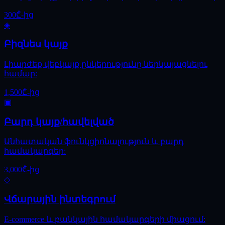
300₾-ից
◈
Բիզնես կայք
Լիարժեք վեբկայք ընկերությունը ներկայացնելու
համար:
1,500₾-ից
▣
Բարդ կայք/հավելված
Անհատական ֆունկցիոնալություն և բարդ
համակարգեր:
3,000₾-ից
◇
Վճարային ինտեգրում
E-commerce և բանկային համակարգերի միացում: