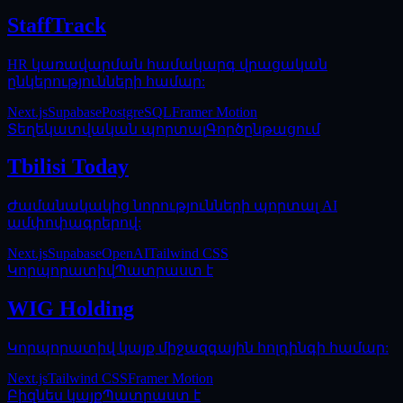
StaffTrack
HR կառավարման համակարգ վրացական
ընկերությունների համար:
Next.js
Supabase
PostgreSQL
Framer Motion
Տեղեկատվական պորտալ
Գործընթացում
Tbilisi Today
Ժամանակակից նորությունների պորտալ AI
ամփոփագրերով:
Next.js
Supabase
OpenAI
Tailwind CSS
Կորպորատիվ
Պատրաստ է
WIG Holding
Կորպորատիվ կայք միջազգային հոլդինգի համար:
Next.js
Tailwind CSS
Framer Motion
Բիզնես կայք
Պատրաստ է