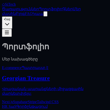
◇
SiTech
Ծառայություններ
Պորտֆոլիո
Գներ
Մեր
մասին
Բլոգ
FAQ
Կապ
Հայ
Պորտֆոլիո
Մեր նախագծերը
E-commerce
Պատրաստ է
Georgian Treasure
Վրացական ապրանքների միջազգային
մարկետփլեյս:
Next.js
Supabase
Stripe
Tailwind CSS
HR SaaS
Գործընթացում