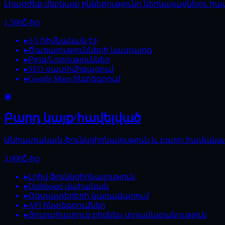
Լիարժեք վեբկայք ընկերությունը ներկայացնելու հա
1,500₾-ից
▸
3-5 հիմնական էջ
▸
Ծառայությունների կատալոգ
▸
Բլոգ/Նորություններ
▸
SEO օպտիմիզացում
▸
Google Maps ինտեգրում
▣
Բարդ կայք/հավելված
Անհատական ֆունկցիոնալություն և բարդ համակա
3,000₾-ից
▸
Լրիվ ֆունկցիոնալություն
▸
Dashboard վահանակ
▸
Օգտատերերի կառավարում
▸
API ինտեգրումներ
▸
Յուրահատուկ բիզնես տրամաբանություն