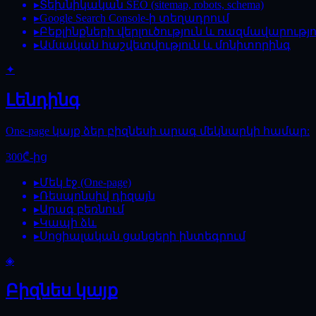
▸
Տեխնիկական SEO (sitemap, robots, schema)
▸
Google Search Console-ի տեղադրում
▸
Բեքլինքների վերլուծություն և ռազմավարությո
▸
Ամսական հաշվետվություն և մոնիտորինգ
✦
Լենդինգ
One-page կայք ձեր բիզնեսի արագ մեկնարկի համար:
300₾-ից
▸
Մեկ էջ (One-page)
▸
Ռեսպոնսիվ դիզայն
▸
Արագ բեռնում
▸
Կապի ձև
▸
Սոցիալական ցանցերի ինտեգրում
◈
Բիզնես կայք