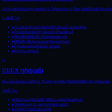
AI ռազմավարություն և ներդրում ձեր բիզնեսի համա
1,000₾-ից
▸
AI պատրաստվածության աուդիտ
▸
Ռազմավարության մշակում
▸
Գործիքների ընտրություն
▸
Թիմի վերապատրաստում
▸
Իրականացման պլան
▸
ROI չափում
◇
UI/UX դիզայն
Ժամանակակից և ինտուիտիվ ինտերֆեյսի դիզայն:
400₾-ից
▸
Օգտատերերի հետազոտություն
▸
Wireframes և պրոտոտիպեր
▸
Design համակարգ