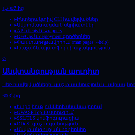
1,200₾-ից
▸
Ինտերակտիվ CLI հավելվածներ
▸
Ավտոմատացման սկրիպտներ
▸
API clients և wrappers
▸
DevOps և deployment գործիքներ
▸
Փաստաթղթավորում (man pages, --help)
▸
Խաչաձև պլատֆորմի աջակցություն
◇
Անվտանգության աուդիտ
Վեբ հավելվածների պաշտպանություն և ամրապնդո
600₾-ից
▸
Խոցելիությունների սկանավորում
▸
OWASP Top 10 ստուգում
▸
SSL/TLS կոնֆիգուրացիա
▸
DDoS պաշտպանություն
▸
Անվտանգության հեդերներ