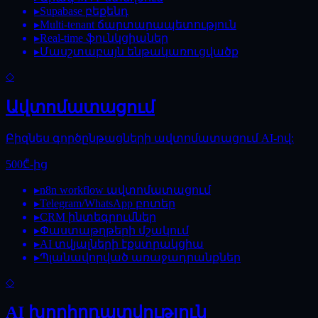
▸
Supabase բեքենդ
▸
Multi-tenant ճարտարապետություն
▸
Real-time ֆունկցիաներ
▸
Մասշտաբայն ենթակառուցվածք
◇
Ավտոմատացում
Բիզնես գործընթացների ավտոմատացում AI-ով:
500₾-ից
▸
n8n workflow ավտոմատացում
▸
Telegram/WhatsApp բոտեր
▸
CRM ինտեգրումներ
▸
Փաստաթղթերի մշակում
▸
AI տվյալների էքստրակցիա
▸
Պլանավորված առաջադրանքներ
◇
AI խորհրդատվություն