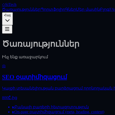
◇
SiTech
Ծառայություններ
Պորտֆոլիո
Գներ
Մեր մասին
Բլոգ
FA
Հայ
Ծառայություններ
Ինչ ենք առաջարկում
◎
SEO օպտիմիզացում
Կայքի տեսանելիության բարձրացում որոնողական հա
800₾-ից
▸
Բանալի բառերի հետազոտություն
▸
On-page օպտիմիզացում (meta, heading, content)