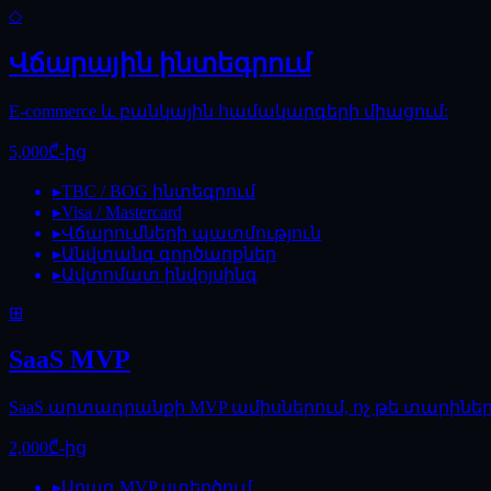
◇
Վճարային ինտեգրում
E-commerce և բանկային համակարգերի միացում:
5,000₾-ից
▸
TBC / BOG ինտեգրում
▸
Visa / Mastercard
▸
Վճարումների պատմություն
▸
Անվտանգ գործարքներ
▸
Ավտոմատ ինվոյսինգ
⊞
SaaS MVP
SaaS արտադրանքի MVP ամիսներում, ոչ թե տարիներ
2,000₾-ից
▸
Արագ MVP ստեղծում