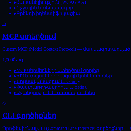
▸
Հասանելիություն (WCAG AA)
▸
Բջջային և սեղանադիր
▸
Բրենդի իդենտիֆիկացիա
◇
MCP ստեղծում
Custom MCP (Model Context Protocol) — մասնագիտացվ
1,000₾-ից
▸
MCP սերվերների ստեղծում զրոյից
▸
API և տվյալների բազայի կոնեկտորներ
▸
Նույնականացում և security
▸
Փաստաթղթավորում և testing
▸
Աջակցություն և թարմացումներ
◇
CLI գործիքներ
Պրոֆեսիոնալ CLI (Command Line Interface) գործիքներ 