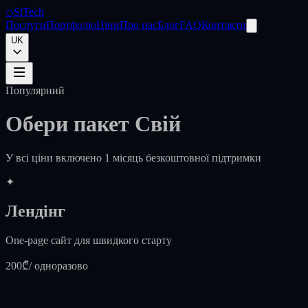
◇
SiTech
Послуги
Портфоліо
Ціни
Про нас
Блог
FAQ
Контакти
UK
Популярний
Обери пакет
Свій
У всі ціни включено 1 місяць безкоштовної підтримки
✦
Лендінг
One-page сайт для швидкого старту
200₾
/ одноразово