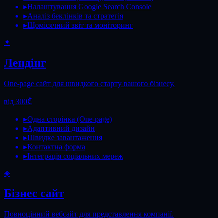
▸
Налаштування Google Search Console
▸
Аналіз беклінків та стратегія
▸
Щомісячний звіт та моніторинг
✦
Лендінг
One-page сайт для швидкого старту вашого бізнесу.
від 300₾
▸
Одна сторінка (One-page)
▸
Адаптивний дизайн
▸
Швидке завантаження
▸
Контактна форма
▸
Інтеграція соціальних мереж
◈
Бізнес сайт
Повноцінний вебсайт для представлення компанії.