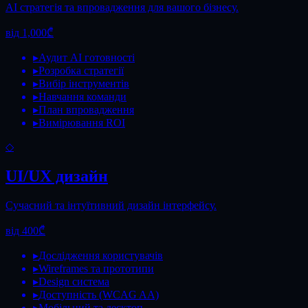
AI стратегія та впровадження для вашого бізнесу.
від 1,000₾
▸
Аудит AI готовності
▸
Розробка стратегії
▸
Вибір інструментів
▸
Навчання команди
▸
План впровадження
▸
Вимірювання ROI
◇
UI/UX дизайн
Сучасний та інтуїтивний дизайн інтерфейсу.
від 400₾
▸
Дослідження користувачів
▸
Wireframes та прототипи
▸
Design система
▸
Доступність (WCAG AA)
▸
Мобільний та десктоп