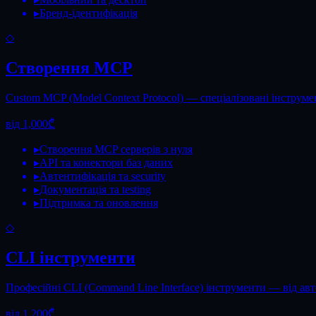
▸
Бренд-ідентифікація
◇
Створення MCP
Custom MCP (Model Context Protocol) — спеціалізовані інструмен
від 1,000₾
▸
Створення MCP серверів з нуля
▸
API та конектори баз даних
▸
Автентифікація та security
▸
Документація та testing
▸
Підтримка та оновлення
◇
CLI інструменти
Професійні CLI (Command Line Interface) інструменти — від авто
від 1,200₾