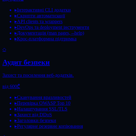
▸
Інтерактивні CLI додатки
▸
Скрипти автоматизації
▸
API clients та wrappers
▸
DevOps та deployment інструменти
▸
Документація (man pages, --help)
▸
Крос-платформна підтримка
◇
Аудит безпеки
Захист та посилення веб-додатків.
від 600₾
▸
Сканування вразливостей
▸
Перевірка OWASP Top 10
▸
Налаштування SSL/TLS
▸
Захист від DDoS
▸
Заголовки безпеки
▸
Регулярне резервне копіювання