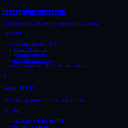
Інтеграція платежів
Підключення E-commerce та банківських систем.
від 5,000₾
▸
Інтеграція TBC / BOG
▸
Visa / Mastercard
▸
Історія платежів
▸
Безпечні транзакції
▸
Автоматичне виставлення рахунків
⊞
SaaS MVP
MVP SaaS продукту за місяці, а не за роки.
від 2,000₾
▸
Швидке створення MVP
▸
Бекенд Supabase