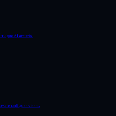
ти для AI агентів.
матизації до dev tools.