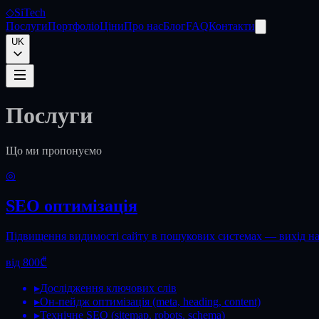
◇
SiTech
Послуги
Портфоліо
Ціни
Про нас
Блог
FAQ
Контакти
UK
Послуги
Що ми пропонуємо
◎
SEO оптимізація
Підвищення видимості сайту в пошукових системах — вихід на
від 800₾
▸
Дослідження ключових слів
▸
Он-пейдж оптимізація (meta, heading, content)
▸
Технічне SEO (sitemap, robots, schema)