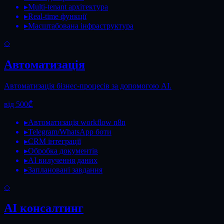
▸
Multi-tenant архітектура
▸
Real-time функції
▸
Масштабована інфраструктура
◇
Автоматизація
Автоматизація бізнес-процесів за допомогою AI.
від 500₾
▸
Автоматизація workflow n8n
▸
Telegram/WhatsApp боти
▸
CRM інтеграції
▸
Обробка документів
▸
AI вилучення даних
▸
Заплановані завдання
◇
AI консалтинг