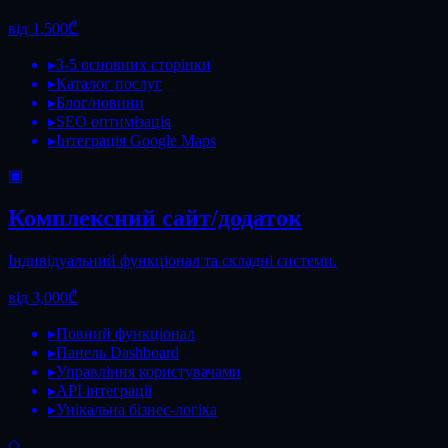
від 1,500₾
▸
3-5 основних сторінки
▸
Каталог послуг
▸
Блог/новини
▸
SEO оптимізація
▸
Інтеграція Google Maps
▣
Комплексний сайт/додаток
Індивідуальний функціонал та складні системи.
від 3,000₾
▸
Повний функціонал
▸
Панель Dashboard
▸
Управління користувачами
▸
API інтеграції
▸
Унікальна бізнес-логіка
◇